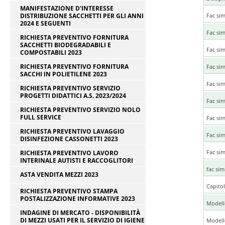
MANIFESTAZIONE D'INTERESSE
DISTRIBUZIONE SACCHETTI PER GLI ANNI
Fac sim
2024 E SEGUENTI
Fac sim
RICHIESTA PREVENTIVO FORNITURA
SACCHETTI BIODEGRADABILI E
Fac sim
COMPOSTABILI 2023
RICHIESTA PREVENTIVO FORNITURA
Fac sim
SACCHI IN POLIETILENE 2023
Fac sim
RICHIESTA PREVENTIVO SERVIZIO
PROGETTI DIDATTICI A.S. 2023/2024
Fac sim
RICHIESTA PREVENTIVO SERVIZIO NOLO
FULL SERVICE
Fac sim
RICHIESTA PREVENTIVO LAVAGGIO
Fac sim
DISINFEZIONE CASSONETTI 2023
Fac sim
RICHIESTA PREVENTIVO LAVORO
INTERINALE AUTISTI E RACCOGLITORI
fac sim
ASTA VENDITA MEZZI 2023
Capitol
RICHIESTA PREVENTIVO STAMPA
POSTALIZZAZIONE INFORMATIVE 2023
Modell
INDAGINE DI MERCATO - DISPONIBILITÀ
DI MEZZI USATI PER IL SERVIZIO DI IGIENE
Modell