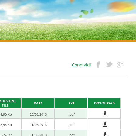
Condividi
MENSIONE
DATA
EXT
DOWNLOAD
FILE
49,90 Kb
20/06/2013
.pdf
85,95 Kb
11/06/2013
.pdf
65,57 Kb
11/06/2013
.pdf