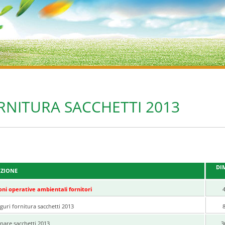
RNITURA SACCHETTI 2013
DI
IZIONE
ioni operative ambientali fornitori
guri fornitura sacchetti 2013
inare sacchetti 2013
3