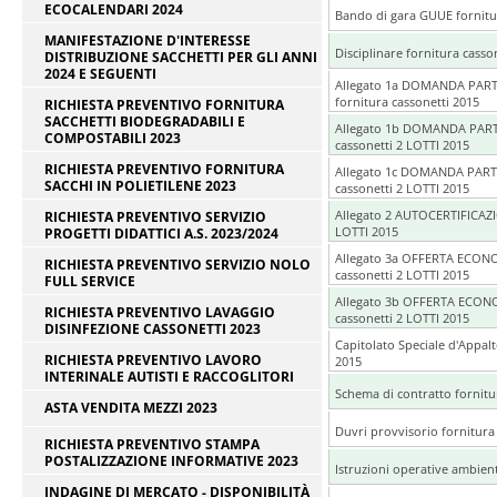
ECOCALENDARI 2024
Bando di gara GUUE fornitur
MANIFESTAZIONE D'INTERESSE
Disciplinare fornitura casso
DISTRIBUZIONE SACCHETTI PER GLI ANNI
2024 E SEGUENTI
Allegato 1a DOMANDA PART
fornitura cassonetti 2015
RICHIESTA PREVENTIVO FORNITURA
SACCHETTI BIODEGRADABILI E
Allegato 1b DOMANDA PARTE
COMPOSTABILI 2023
cassonetti 2 LOTTI 2015
RICHIESTA PREVENTIVO FORNITURA
Allegato 1c DOMANDA PARTE
SACCHI IN POLIETILENE 2023
cassonetti 2 LOTTI 2015
Allegato 2 AUTOCERTIFICAZI
RICHIESTA PREVENTIVO SERVIZIO
LOTTI 2015
PROGETTI DIDATTICI A.S. 2023/2024
Allegato 3a OFFERTA ECON
RICHIESTA PREVENTIVO SERVIZIO NOLO
cassonetti 2 LOTTI 2015
FULL SERVICE
Allegato 3b OFFERTA ECON
RICHIESTA PREVENTIVO LAVAGGIO
cassonetti 2 LOTTI 2015
DISINFEZIONE CASSONETTI 2023
Capitolato Speciale d'Appalt
RICHIESTA PREVENTIVO LAVORO
2015
INTERINALE AUTISTI E RACCOGLITORI
Schema di contratto fornitu
ASTA VENDITA MEZZI 2023
Duvri provvisorio fornitura
RICHIESTA PREVENTIVO STAMPA
POSTALIZZAZIONE INFORMATIVE 2023
Istruzioni operative ambient
INDAGINE DI MERCATO - DISPONIBILITÀ