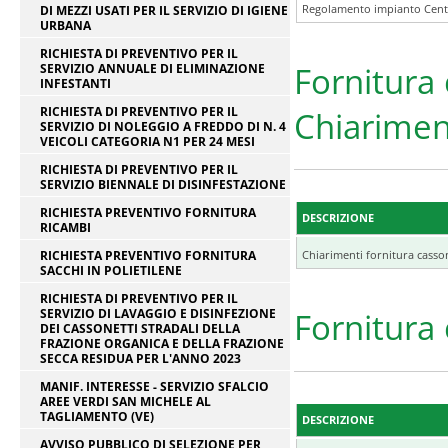
Regolamento impianto Centa
DI MEZZI USATI PER IL SERVIZIO DI IGIENE
URBANA
RICHIESTA DI PREVENTIVO PER IL
Fornitura 
SERVIZIO ANNUALE DI ELIMINAZIONE
INFESTANTI
RICHIESTA DI PREVENTIVO PER IL
Chiarimen
SERVIZIO DI NOLEGGIO A FREDDO DI N. 4
VEICOLI CATEGORIA N1 PER 24 MESI
RICHIESTA DI PREVENTIVO PER IL
SERVIZIO BIENNALE DI DISINFESTAZIONE
RICHIESTA PREVENTIVO FORNITURA
DESCRIZIONE
RICAMBI
RICHIESTA PREVENTIVO FORNITURA
Chiarimenti fornitura casson
SACCHI IN POLIETILENE
RICHIESTA DI PREVENTIVO PER IL
SERVIZIO DI LAVAGGIO E DISINFEZIONE
Fornitura 
DEI CASSONETTI STRADALI DELLA
FRAZIONE ORGANICA E DELLA FRAZIONE
SECCA RESIDUA PER L'ANNO 2023
MANIF. INTERESSE - SERVIZIO SFALCIO
AREE VERDI SAN MICHELE AL
TAGLIAMENTO (VE)
DESCRIZIONE
AVVISO PUBBLICO DI SELEZIONE PER