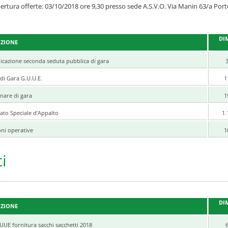
ertura offerte: 03/10/2018 ore 9,30 presso sede A.S.V.O. Via Manin 63/a Por
DI
IZIONE
cazione seconda seduta pubblica di gara
di Gara G.U.U.E.
1
inare di gara
1
ato Speciale d’Appalto
1.
oni operative
1
ti
DI
IZIONE
UUE fornitura sacchi sacchetti 2018